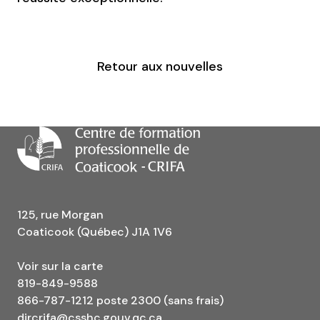
Retour aux nouvelles
125, rue Morgan
Coaticook (Québec) J1A 1V6
Voir sur la carte
819-849-9588
866-787-1212 poste 2300 (sans frais)
dircrifa@csshc.gouv.qc.ca