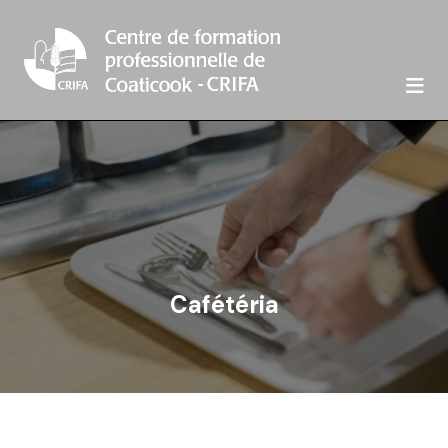

Cafétéria