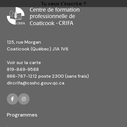
Tu veux t'inscrire ?
125, rue Morgan
Coaticook (Québec) J1A 1V6
Voir sur la carte
819-849-9588
866-787-1212 poste 2300 (sans frais)
dircrifa@csshc.gouv.qc.ca
Programmes