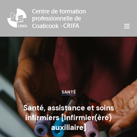

SANTÉ
Santé, assistance et soins
infirmiers [Infirmier(ère)
auxiliaire]