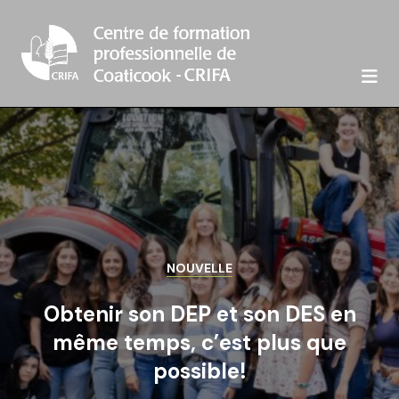

NOUVELLE
Obtenir son DEP et son DES en
même temps, c’est plus que
possible!